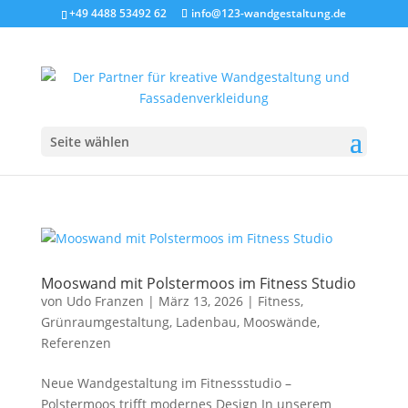
+49 4488 53492 62
info@123-wandgestaltung.de
Seite wählen
Mooswand mit Polstermoos im Fitness Studio
von
Udo Franzen
|
März 13, 2026
|
Fitness
,
Grünraumgestaltung
,
Ladenbau
,
Mooswände
,
Referenzen
Neue Wandgestaltung im Fitnessstudio –
Polstermoos trifft modernes Design In unserem