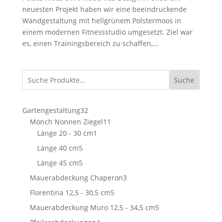
neuesten Projekt haben wir eine beeindruckende
Wandgestaltung mit hellgrünem Polstermoos in
einem modernen Fitnessstudio umgesetzt. Ziel war
es, einen Trainingsbereich zu schaffen,...
Suche
32
Gartengestaltung
32
Produkte
11
Mönch Nonnen Ziegel
11
1
Produkte
Länge 20 - 30 cm
1
Produkt
5
Länge 40 cm
5
Produkte
5
Länge 45 cm
5
Produkte
3
Mauerabdeckung Chaperon
3
Produkte
5
Florentina 12,5 - 30,5 cm
5
Produkte
5
Mauerabdeckung Muro 12,5 - 34,5 cm
5
Produkte
4