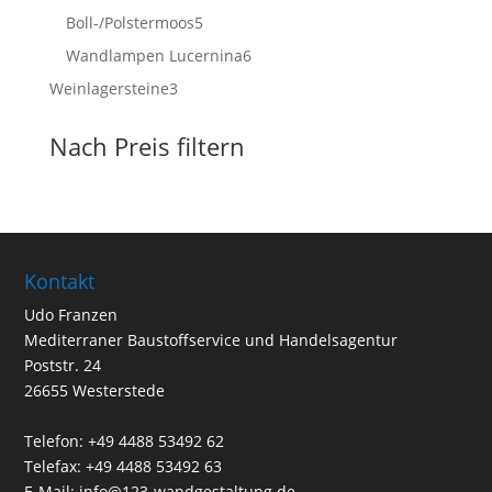
Produkte
5
Boll-/Polstermoos
5
Produkte
6
Wandlampen Lucernina
6
Produkte
3
Weinlagersteine
3
Produkte
Nach Preis filtern
Kontakt
Udo Franzen
Mediterraner Baustoffservice und Handelsagentur
Poststr. 24
26655 Westerstede
Telefon: +49 4488 53492 62
Telefax: +49 4488 53492 63
E-Mail: info@123-wandgestaltung.de