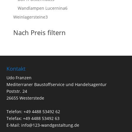
Produkte
6
Wandlampen Lucernina
6
Produkte
3
Weinlagersteine
3
Produkte
Nach Preis filtern
Kontakt
Udo Franzen
Mediterraner Baustoffservice und Handelsagentur
Poststr. 24
26655 Westerstede
Telefon: +49 4488 53492 62
Telefax: +49 4488 53492 63
E-Mail: info@123-wandgestaltung.de