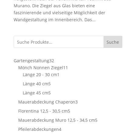
Murano. Die Ziegel aus Glas bieten eine
faszinierende und vielseitige Möglichkeit der
Wandgestaltung im Innenbereich. Das...
Suche
32
Gartengestaltung
32
Produkte
11
Mönch Nonnen Ziegel
11
1
Produkte
Länge 20 - 30 cm
1
Produkt
5
Länge 40 cm
5
Produkte
5
Länge 45 cm
5
Produkte
3
Mauerabdeckung Chaperon
3
Produkte
5
Florentina 12,5 - 30,5 cm
5
Produkte
5
Mauerabdeckung Muro 12,5 - 34,5 cm
5
Produkte
4
Pfeilerabdeckungen
4
Produkte