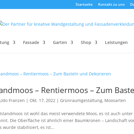
Startseite
Kontakt zu uns
D
tung
Fassade
Garten
Shop
Leistungen
landmoos – Rentiermoos – Zum Bast
Udo Franzen
|
Okt. 17, 2022
|
Grünraumgestaltung
,
Moosarten
Islandmoos ist wohl das meist verwendete Moos, es ist auch unt
nnt. Die Oberfläche ist ähnlich einer Baumkronen – Landschaft v
 wurde stabilisiert, es ist...