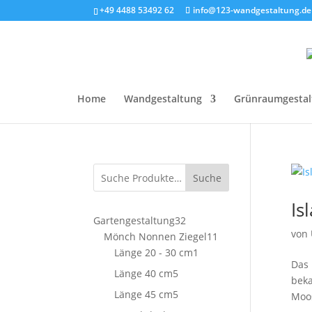
+49 4488 53492 62
info@123-wandgestaltung.de
Home
Wandgestaltung
Grünraumgestal
Suche
Is
32
Gartengestaltung
32
von
Produkte
11
Mönch Nonnen Ziegel
11
1
Produkte
Länge 20 - 30 cm
1
Das 
Produkt
5
Länge 40 cm
5
beka
Produkte
5
Länge 45 cm
5
Moos
Produkte