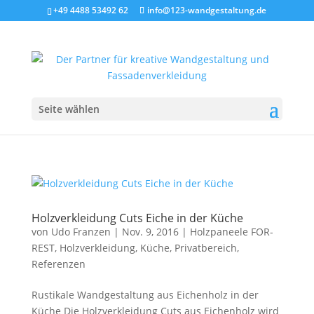
+49 4488 53492 62
info@123-wandgestaltung.de
Seite wählen
Holzverkleidung Cuts Eiche in der Küche
von
Udo Franzen
|
Nov. 9, 2016
|
Holzpaneele FOR-
REST
,
Holzverkleidung
,
Küche
,
Privatbereich
,
Referenzen
Rustikale Wandgestaltung aus Eichenholz in der
Küche Die Holzverkleidung Cuts aus Eichenholz wird