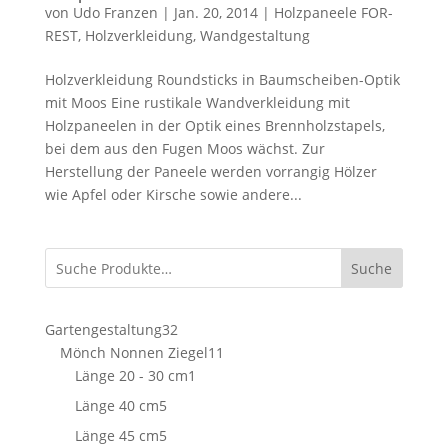
von
Udo Franzen
|
Jan. 20, 2014
|
Holzpaneele FOR-
REST
,
Holzverkleidung
,
Wandgestaltung
Holzverkleidung Roundsticks in Baumscheiben-Optik
mit Moos Eine rustikale Wandverkleidung mit
Holzpaneelen in der Optik eines Brennholzstapels,
bei dem aus den Fugen Moos wächst. Zur
Herstellung der Paneele werden vorrangig Hölzer
wie Apfel oder Kirsche sowie andere...
Suche
32
Gartengestaltung
32
Produkte
11
Mönch Nonnen Ziegel
11
1
Produkte
Länge 20 - 30 cm
1
Produkt
5
Länge 40 cm
5
Produkte
5
Länge 45 cm
5