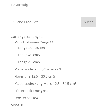
10 vorrätig
Suche
32
Gartengestaltung
32
Produkte
11
Mönch Nonnen Ziegel
11
1
Produkte
Länge 20 - 30 cm
1
Produkt
5
Länge 40 cm
5
Produkte
5
Länge 45 cm
5
Produkte
3
Mauerabdeckung Chaperon
3
Produkte
5
Florentina 12,5 - 30,5 cm
5
Produkte
5
Mauerabdeckung Muro 12,5 - 34,5 cm
5
Produkte
4
Pfeilerabdeckungen
4
Produkte
4
Fensterbänke
4
Produkte
38
Moos
38