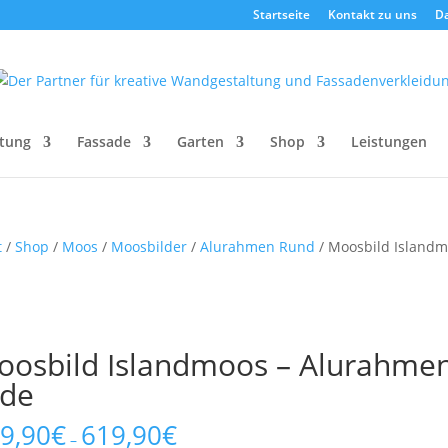
Startseite
Kontakt zu uns
D
tung
Fassade
Garten
Shop
Leistungen
t
/
Shop
/
Moos
/
Moosbilder
/
Alurahmen Rund
/ Moosbild Islandm
oosbild Islandmoos – Alurahme
rde
9,90
€
619,90
€
–