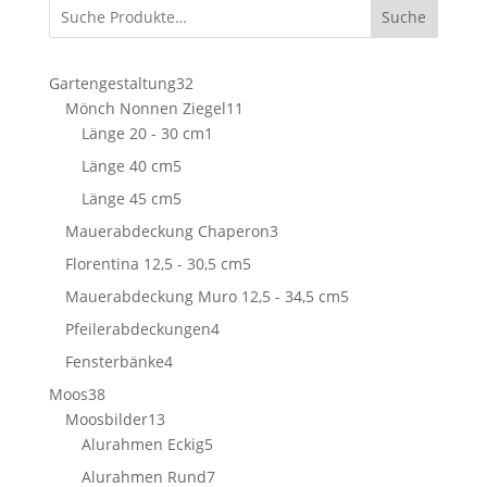
Suche
32
Gartengestaltung
32
Produkte
11
Mönch Nonnen Ziegel
11
1
Produkte
Länge 20 - 30 cm
1
Produkt
5
Länge 40 cm
5
Produkte
5
Länge 45 cm
5
Produkte
3
Mauerabdeckung Chaperon
3
Produkte
5
Florentina 12,5 - 30,5 cm
5
Produkte
5
Mauerabdeckung Muro 12,5 - 34,5 cm
5
Produkte
4
Pfeilerabdeckungen
4
Produkte
4
Fensterbänke
4
Produkte
38
Moos
38
Produkte
13
Moosbilder
13
Produkte
5
Alurahmen Eckig
5
Produkte
7
Alurahmen Rund
7