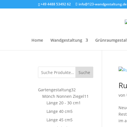
+49 4488 53492 62
info@123-wandgestaltung.de
Home
Wandgestaltung
Grünraumgestal
Suche
Ru
32
Gartengestaltung
32
von
Produkte
11
Mönch Nonnen Ziegel
11
1
Produkte
Länge 20 - 30 cm
1
​Neu
Produkt
5
Länge 40 cm
5
Rest
Produkte
5
Länge 45 cm
5
im a
Produkte