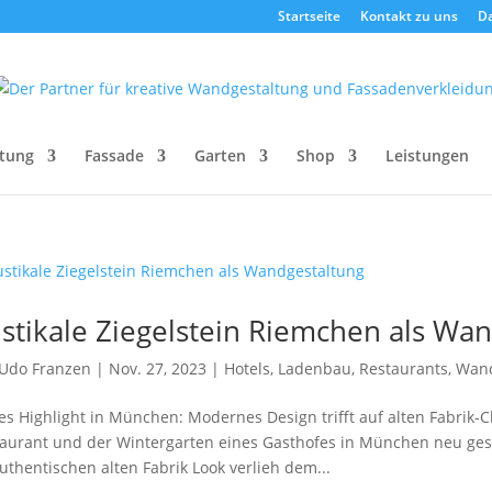
Startseite
Kontakt zu uns
D
tung
Fassade
Garten
Shop
Leistungen
stikale Ziegelstein Riemchen als Wa
Udo Franzen
|
Nov. 27, 2023
|
Hotels
,
Ladenbau
,
Restaurants
,
Wand
es Highlight in München: Modernes Design trifft auf alten Fabri
aurant und der Wintergarten eines Gasthofes in München neu gest
uthentischen alten Fabrik Look verlieh dem...