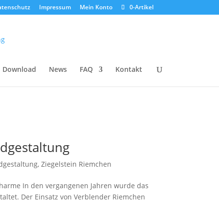
atenschutz
Impressum
Mein Konto
0-Artikel
Download
News
FAQ
Kontakt
ndgestaltung
gestaltung
,
Ziegelstein Riemchen
k-Charme In den vergangenen Jahren wurde das
altet. Der Einsatz von Verblender Riemchen