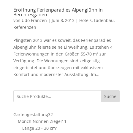
Eröffnung Ferienparadies Alpenglühn in
Berchtesgaden
von
Udo Franzen
|
Juni 8, 2013
|
Hotels
,
Ladenbau
,
Referenzen
Pfingsten 2013 war es soweit, das Ferienparadies
Alpenglühn feierte seine Einweihung. Es stehen 4
Ferienwohnungen in den Größen 55-70 m² zur
Verfügung. Die Wohnungen sind zeitgeistig
eingerichtet und überzeugen mit exklusivem
Komfort und modernster Ausstattung. Im...
Suche
32
Gartengestaltung
32
Produkte
11
Mönch Nonnen Ziegel
11
1
Produkte
Länge 20 - 30 cm
1