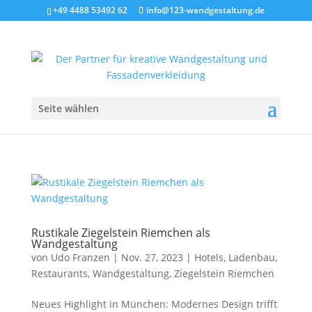
+49 4488 53492 62
info@123-wandgestaltung.de
Seite wählen
Rustikale Ziegelstein Riemchen als
Wandgestaltung
von
Udo Franzen
|
Nov. 27, 2023
|
Hotels
,
Ladenbau
,
Restaurants
,
Wandgestaltung
,
Ziegelstein Riemchen
​Neues Highlight in München: Modernes Design trifft