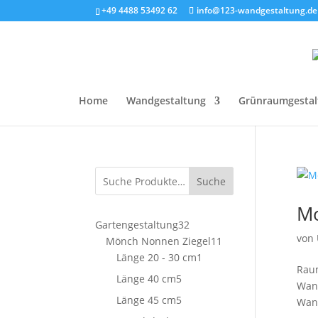
+49 4488 53492 62
info@123-wandgestaltung.de
Home
Wandgestaltung
Grünraumgestal
Suche
Mo
32
Gartengestaltung
32
von
Produkte
11
Mönch Nonnen Ziegel
11
1
Produkte
Länge 20 - 30 cm
1
Raum
Produkt
5
Länge 40 cm
5
Wand
Produkte
5
Länge 45 cm
5
Wand
Produkte