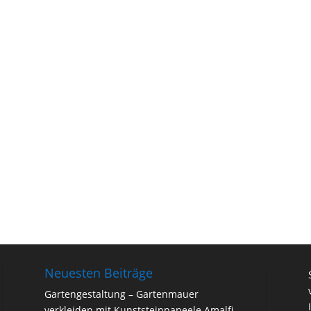
Neuesten Beiträge
Gartengestaltung – Gartenmauer
verkleiden mit Kunststeinpaneele Amalfi