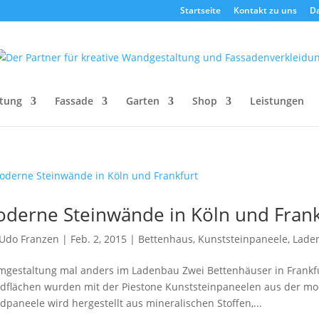
Startseite
Kontakt zu uns
D
tung
Fassade
Garten
Shop
Leistungen
derne Steinwände in Köln und Frank
Udo Franzen
|
Feb. 2, 2015
|
Bettenhaus
,
Kunststeinpaneele
,
Lade
gestaltung mal anders im Ladenbau Zwei Bettenhäuser in Frankf
flächen wurden mit der Piestone Kunststeinpaneelen aus der moder
paneele wird hergestellt aus mineralischen Stoffen,...