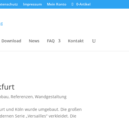
atenschutz
Impressum
Mein Konto
0-Artikel
Download
News
FAQ
Kontakt
furt
nbau
,
Referenzen
,
Wandgestaltung
urt und Köln wurde umgebaut. Die großen
nen Serie „Versailles“ verkleidet. Die