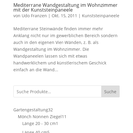
Mediterrane Wandgestaltung im Wohnzimmer
mit der Kunststeinpaneele
von
Udo Franzen
|
Okt. 15, 2011
|
Kunststeinpaneele
Mediterrane Steinwände finden immer mehr
Anklang nicht nur im gewerblichen Bereich sondern
auch in den eigenen Vier-Wänden, z. B. als
Wandgestaltung im Wohnzimmer. Die
Wandpaneelen lassen sich mit etwas
handwerklichem und künstlerischem Geschick
einfach an die Wand...
Suche
32
Gartengestaltung
32
Produkte
11
Mönch Nonnen Ziegel
11
1
Produkte
Länge 20 - 30 cm
1
Produkt
5
Länge 40 cm
5