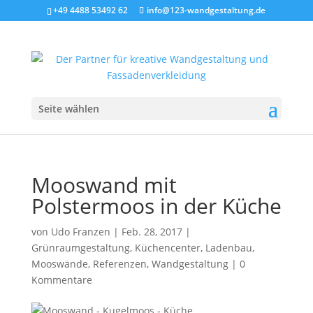
+49 4488 53492 62
info@123-wandgestaltung.de
Seite wählen
Mooswand mit
Polstermoos in der Küche
von
Udo Franzen
|
Feb. 28, 2017
|
Grünraumgestaltung
,
Küchencenter
,
Ladenbau
,
Mooswände
,
Referenzen
,
Wandgestaltung
|
0
Kommentare