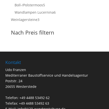
Produkte
5
Boll-/Polstermoos
5
Produkte
6
Wandlampen Lucernina
6
Produkte
3
Weinlagersteine
3
Produkte
Nach Preis filtern
Kontakt
Udo Franzen
Mediterraner Baustoffservice und Handelsagentur
Poststr. 24
26655 Westerstede
Telefon: +49 4488 53492 62
Telefax: +49 4488 53492 63
E-Mail: info@123-wandgestaltung.de