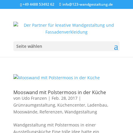
+49 4488 53492 62
info@123-wandgestaltung.de
Seite wählen
Mooswand mit Polstermoos in der Küche
von
Udo Franzen
|
Feb. 28, 2017
|
Grünraumgestaltung
,
Küchencenter
,
Ladenbau
,
Mooswände
,
Referenzen
,
Wandgestaltung
Wandgestaltung mit Polstermoos in einer
Ausstellungsküche Eine tolle Idee hatte ein