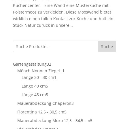
Küchencenter – Eine Wand eine Musterküche mit
Polstermoos zu verkleiden. Diese Mooswand bietet
wirklich einen tollen Kontast zur Küche und holt ein
Stück Natur zurück in unsere...
Suche
32
Gartengestaltung
32
Produkte
11
Mönch Nonnen Ziegel
11
1
Produkte
Länge 20 - 30 cm
1
Produkt
5
Länge 40 cm
5
Produkte
5
Länge 45 cm
5
Produkte
3
Mauerabdeckung Chaperon
3
Produkte
5
Florentina 12,5 - 30,5 cm
5
Produkte
5
Mauerabdeckung Muro 12,5 - 34,5 cm
5
Produkte
4