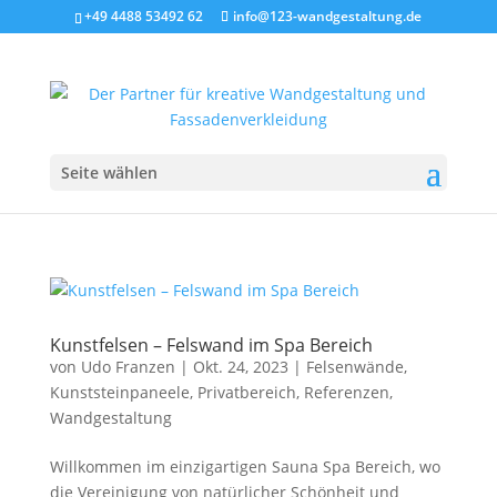
+49 4488 53492 62
info@123-wandgestaltung.de
Seite wählen
Kunstfelsen – Felswand im Spa Bereich
von
Udo Franzen
|
Okt. 24, 2023
|
Felsenwände
,
Kunststeinpaneele
,
Privatbereich
,
Referenzen
,
Wandgestaltung
​Willkommen im einzigartigen Sauna Spa Bereich, wo
die Vereinigung von natürlicher Schönheit und