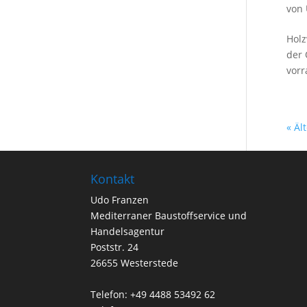
von
Holz
der 
vorr
« Äl
Kontakt
Udo Franzen
Mediterraner Baustoffservice und
Handelsagentur
Poststr. 24
26655 Westerstede
Telefon: +49 4488 53492 62