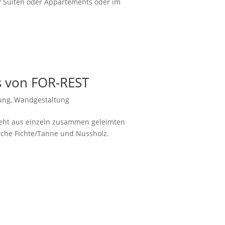
/ Suiten oder Appartements oder im
s von FOR-REST
ung
,
Wandgestaltung
teht aus einzeln zusammen geleimten
rche Fichte/Tanne und Nussholz.