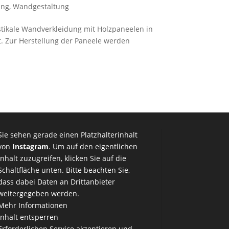
ung
,
Wandgestaltung
tikale Wandverkleidung mit Holzpaneelen in
. Zur Herstellung der Paneele werden
Sie sehen gerade einen Platzhalterinhalt
von
Instagram
. Um auf den eigentlichen
Inhalt zuzugreifen, klicken Sie auf die
Schaltfläche unten. Bitte beachten Sie,
dass dabei Daten an Drittanbieter
weitergegeben werden.
Mehr Informationen
Inhalt entsperren
Erforderlichen Service akzeptieren und