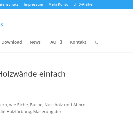
atenschutz
Impressum
Mein Konto
0-Artikel
Download
News
FAQ
Kontakt
Holzwände einfach
rn, wie Eiche, Buche, Nussholz und Ahorn
 die Holzfärbung, Maserung der