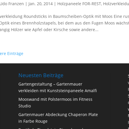
Udo Franzen
|
Jan. 20, 2014
|
Holzpaneele FOR-REST
,
Holzverkleid
verkleidung Roundsticks in Baumscheiben-Optik mit Moos Eine rus
Optik eines Brennholzstapels, bei dem aus den Fugen Moos wächst
angig Hölzer wie Apfel oder Kirsche sowie andere...
tere Einträge
Neuesten Beiträge
Gartengestaltung – Gartenmauer
verkleiden mit Kunststeinpaneele Amalfi
Mooswand mit Polstermoos im Fitness
Studio
Gartenmauer Abdeckung Chaperon Plate
in Farbe Rouge