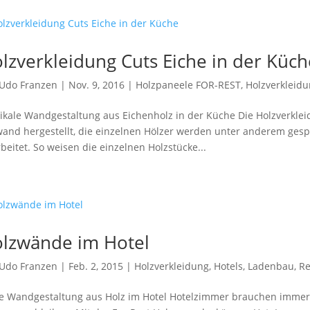
lzverkleidung Cuts Eiche in der Küch
Udo Franzen
|
Nov. 9, 2016
|
Holzpaneele FOR-REST
,
Holzverkleid
ikale Wandgestaltung aus Eichenholz in der Küche Die Holzverkle
and hergestellt, die einzelnen Hölzer werden unter anderem gesp
beitet. So weisen die einzelnen Holzstücke...
lzwände im Hotel
Udo Franzen
|
Feb. 2, 2015
|
Holzverkleidung
,
Hotels
,
Ladenbau
,
Re
 Wandgestaltung aus Holz im Hotel Hotelzimmer brauchen immer 