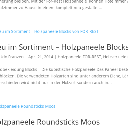
nerung bleiben. Mit der For-Rest Holzpaneele können HoteImmer 
afzimmer zu Hause in einem komplett neu gestaltet...
u im Sortiment – Holzpaneele Block
Udo Franzen
|
Apr. 21, 2014
|
Holzpaneele FOR-REST
,
Holzverkleid
bekleidung Blocks – Die kubistische Holzpaneele Das Paneel bes
blöcken. Die verwendeten Holzarten sind unter anderem Eiche, Lä
rschieden wird nicht nur in der Holzart sondern auch in...
lzpaneele Roundsticks Moos