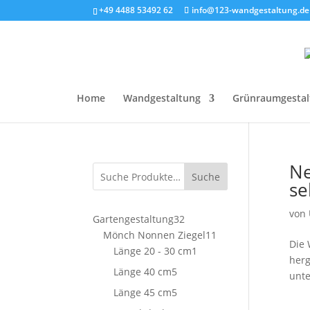
+49 4488 53492 62
info@123-wandgestaltung.de
Home
Wandgestaltung
Grünraumgestal
Ne
Suche
se
von
32
Gartengestaltung
32
Produkte
11
Mönch Nonnen Ziegel
11
Die 
1
Produkte
Länge 20 - 30 cm
1
herg
Produkt
5
Länge 40 cm
5
unte
Produkte
5
Länge 45 cm
5
Produkte